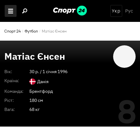
Укр
Рус
Спорт 24
Футбол
Матіас Єнсен
Матіас Єнсен
Вік:
30
p. /
1 січня 1996
Країна:
Данія
Команда:
Брентфорд
8
Ріст:
180 см
Вага:
68 кг