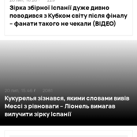
Зірка збірної Іспанії дуже дивно
поводився з Кубком світу після фіналу
– фанати такого не чекали (ВІДЕО)
20 лип,
15:46
2081
/
Кукурелья зізнався, якими словами вивів
Мессі з рівноваги – Ліонель вимагав
вилучити зірку Іспанії