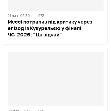
21 лип,
07:30
973
/
Мессі потрапив під критику через
епізод із Кукурельєю у фіналі
ЧС-2026: "Це відчай"
20 лип,
16:26
229
/