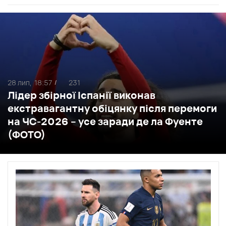
28 лип,
18:57
231
/
Лідер збірної Іспанії виконав
екстравагантну обіцянку після перемоги
на ЧС-2026 – усе заради де ла Фуенте
(ФОТО)