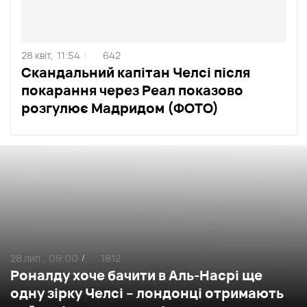
28 квіт,
11:54
642
/
Скандальний капітан Челсі після
покарання через Реал показово
розгулює Мадридом (ФОТО)
28 лип ,
09:00
1812
/
Роналду хоче бачити в Аль-Насрі ще
одну зірку Челсі – лондонці отримають