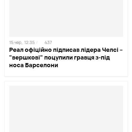
15 чер,
12:35
437
/
Реал офіційно підписав лідера Челсі –
"вершкові" поцупили гравця з-під
носа Барселони