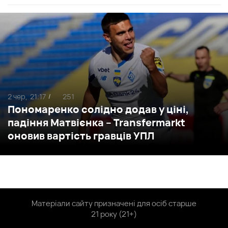
2 чер,
21:17
251
/
Пономаренко солідно додав у ціні,
падіння Матвієнка – Transfermarkt
оновив вартість гравців УПЛ
Матеріали сайту призначені для осіб старше
21 року (21+)