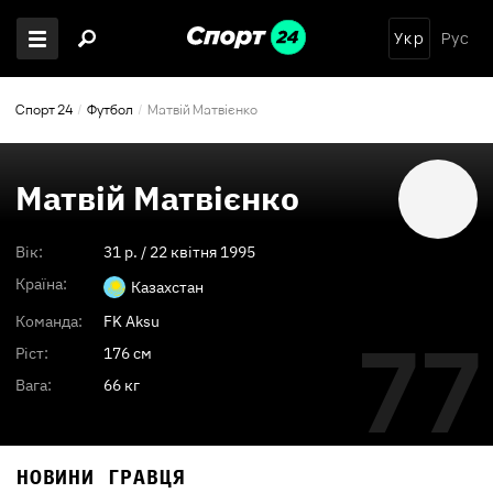
Укр
Рус
Спорт 24
Футбол
Матвій Матвієнко
Матвій Матвієнко
Вік:
31
p. /
22 квітня 1995
Країна:
Казахстан
Команда:
FK Aksu
77
Ріст:
176 см
Вага:
66 кг
НОВИНИ ГРАВЦЯ