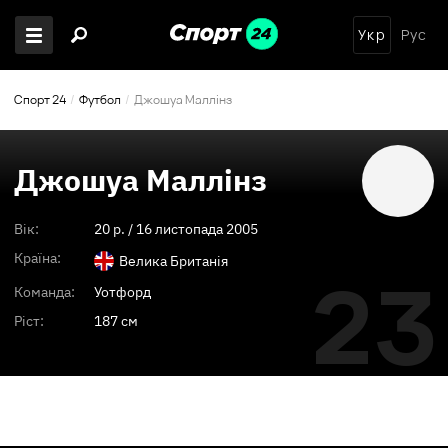
Укр
Рус
Спорт 24
Футбол
Джошуа Маллінз
Джошуа Маллінз
Вік:
20
p. /
16 листопада 2005
Країна:
Велика Британія
23
Команда:
Уотфорд
Ріст:
187 см