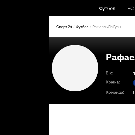
Футбол
ЧС
Спорт 24
Футбол
Рафаель Ле Гуен
Рафае
Вік:
Країна:
Команда: