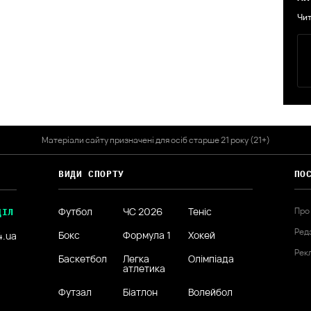
Чит
Матеріали сайту призначені для осіб старше 21 року (21+)
ВИДИ СПОРТУ
ПО
Футбол
ЧС 2026
Теніс
Про
ДІЛ
Ред
Бокс
Формула 1
Хокей
4.ua
Рек
Баскетбол
Легка
Олімпіада
атлетика
Футзал
Біатлон
Волейбол