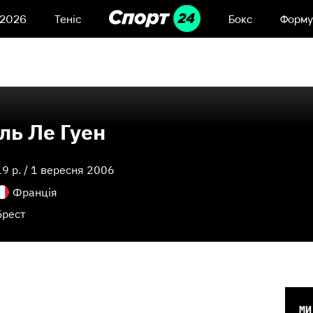
 2026
Теніс
Бокс
Форму
ль Ле Гуен
19
p. /
1 вересня 2006
Франція
Брест
МИ