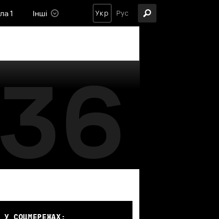
ла 1
Інші
Укр
Рус
36
 У СОЦМЕРЕЖАХ: