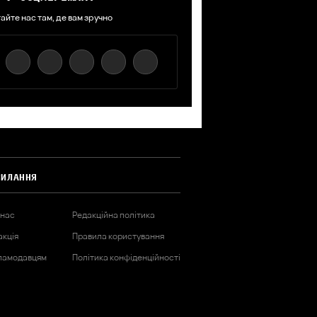
айте нас там, де вам зручно
СИЛАННЯ
 нас
Редакційна політика
акція
Правила користування
ламодавцям
Політика конфіденційності