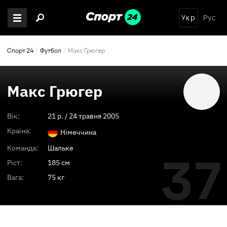
Укр
Рус
Спорт 24
Футбол
Макс Грюгер
Макс Грюгер
Вік:
21
p. /
24 травня 2005
Країна:
Німеччина
Команда:
Шальке
37
Ріст:
185 см
Вага:
75 кг