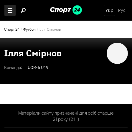
Укр
Рус
Спорт 24
Футбол
Ілля Смірнов
Ілля Смірнов
Команда:
UOR-5 U19
Матеріали сайту призначені для осіб старше
21 року (21+)