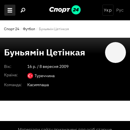
Укр
Рус
Спорт 24
Футбол
Буньямін Цетінкая
Буньямін Цетінкая
Вік:
16
p. /
8 вересня 2009
Країна:
Туреччина
Команда:
Касимпаша
Матеріали сайту призначені для осіб старше