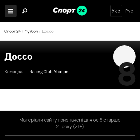
Укр
Рус
Спорт 24
Футбол
Доссо
Доссо
8
Команда:
Racing Club Abidjan
Матеріали сайту призначені для осіб старше
21 року (21+)