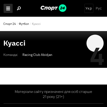
Укр
Рус
Спорт 24
Футбол
Куассі
Куассі
4
Команда:
Racing Club Abidjan
Матеріали сайту призначені для осіб старше
21 року (21+)