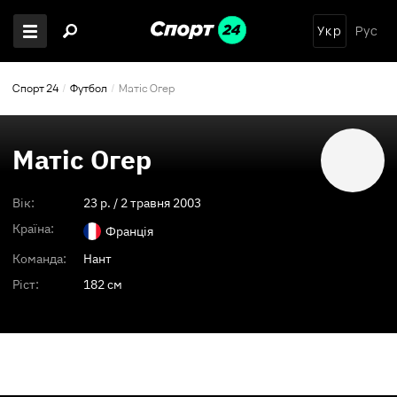
Укр
Рус
Спорт 24
Футбол
Матіс Огер
Матіс Огер
Вік:
23
p. /
2 травня 2003
Країна:
Франція
Команда:
Нант
Ріст:
182 см