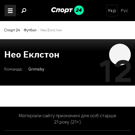
Укр
Рус
Спорт 24
Футбол
Нео Еклстон
Нео Еклстон
12
Команда:
Grimsby
Матеріали сайту призначені для осіб старше
21 року (21+)