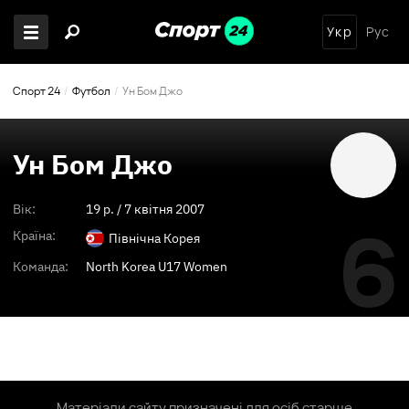
Укр
Рус
Спорт 24
Футбол
Ун Бом Джо
Ун Бом Джо
Вік:
19
p. /
7 квітня 2007
6
Країна:
Північна Корея
Команда:
North Korea U17 Women
Матеріали сайту призначені для осіб старше