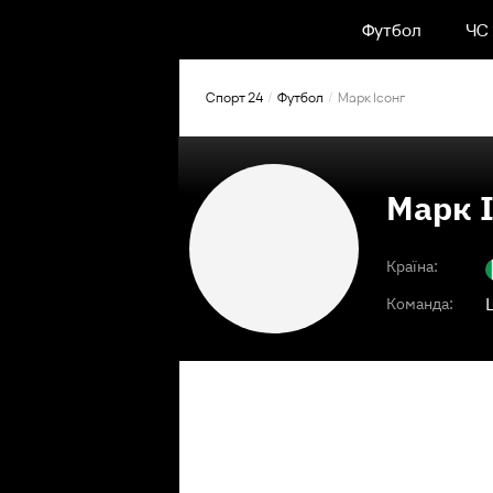
Футбол
ЧС
Спорт 24
Футбол
Марк Ісонг
Марк 
Країна:
Команда: