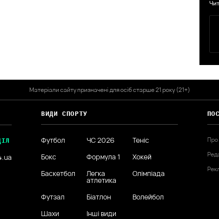
Чит
Матеріали сайту призначені для осіб старше 21 року (21+)
ВИДИ СПОРТУ
ПО
Футбол
ЧС 2026
Теніс
Про
ДІЛ
Ред
Бокс
Формула 1
Хокей
4.ua
Рек
Баскетбол
Легка
Олімпіада
атлетика
Футзал
Біатлон
Волейбол
Шахи
Інші види