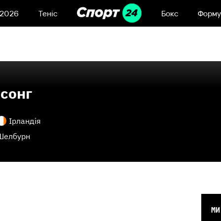
 2026
Теніс
Бокс
Форму
Ісонг
Ірландія
Шелбурн
МИ