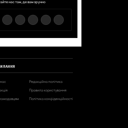
айте нас там, де вам зручно
СИЛАННЯ
 нас
Редакційна політика
акція
Правила користування
ламодавцям
Політика конфіденційності