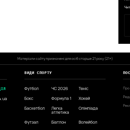
Чит
Матеріали сайту призначені для осіб старше 21 року (21+)
ВИДИ СПОРТУ
ПО
Футбол
ЧС 2026
Теніс
Про
ДІЛ
Ред
Бокс
Формула 1
Хокей
4.ua
Рек
Баскетбол
Легка
Олімпіада
атлетика
Футзал
Біатлон
Волейбол