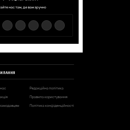
айте нас там, де вам зручно
СИЛАННЯ
 нас
Редакційна політика
акція
Правила користування
ламодавцям
Політика конфіденційності