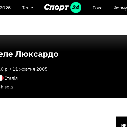
 2026
Теніс
Бокс
Форму
еле Люксардо
20
p. /
11 жовтня 2005
Італія
Chisola
МИ