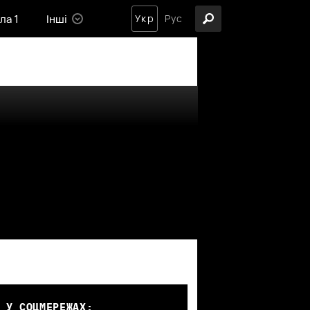
ла 1
Інші
Укр
Рус
 У СОЦМЕРЕЖАХ: