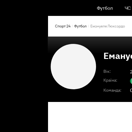
Футбол
ЧС
Спорт 24
Футбол
Емануеле Люксардо
Еману
Вік:
Країна:
Команда: