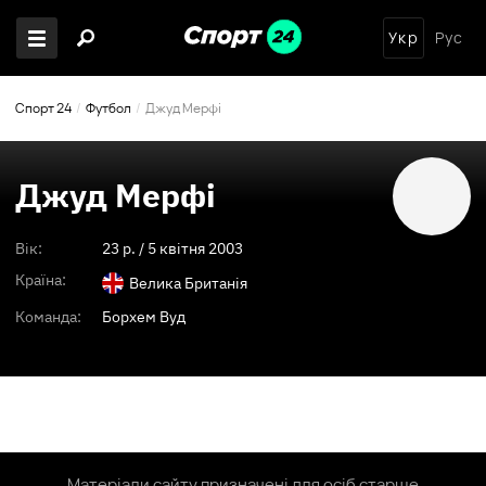
Укр
Рус
Спорт 24
Футбол
Джуд Мерфі
Джуд Мерфі
Вік:
23
p. /
5 квітня 2003
Країна:
Велика Британія
Команда:
Борхем Вуд
Матеріали сайту призначені для осіб старше