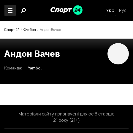
Укр
Рус
Спорт 24
Футбол
Андон Вачев
Андон Вачев
Команда:
Yambol
Матеріали сайту призначені для осіб старше
21 року (21+)