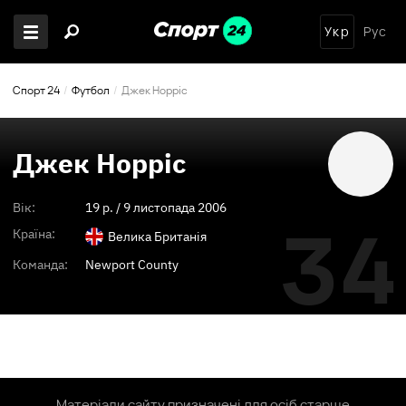
Укр
Рус
Спорт 24
Футбол
Джек Норріс
Джек Норріс
Вік:
19
p. /
9 листопада 2006
34
Країна:
Велика Британія
Команда:
Newport County
Матеріали сайту призначені для осіб старше