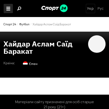
Укр
Рус
Спорт 24
Футбол
Хайдар Аслам Саїд Баракат
Хайдар Аслам Саїд
Баракат
Країна:
Ємен
Матеріали сайту призначені для осіб старше
21 року (21+)