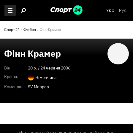
Укр
Рус
Спорт 24
Футбол
Фінн Крамер
Фінн Крамер
Вік:
20
p. /
24 червня 2006
Країна:
Німеччина
Команда:
SV Meppen
Матеріали сайту призначені для осіб старше