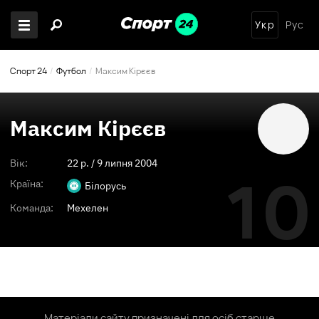
Укр
Рус
Спорт 24
Футбол
Максим Кірєєв
Максим Кірєєв
Вік:
22
p. /
9 липня 2004
10
Країна:
Білорусь
Команда:
Мехелен
Матеріали сайту призначені для осіб старше