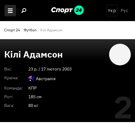
Укр
Рус
Спорт 24
Футбол
Кілі Адамсон
Кілі Адамсон
Вік:
23
p. /
17 лютого 2003
Країна:
Австралія
Команда:
КПР
2
Ріст:
185 см
Вага:
80 кг