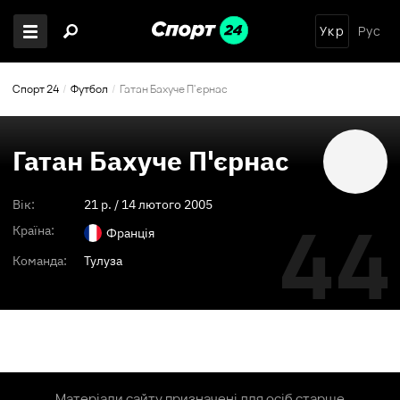
Укр
Рус
Спорт 24
Футбол
Гатан Бахуче П'єрнас
Гатан Бахуче П'єрнас
Вік:
21
p. /
14 лютого 2005
44
Країна:
Франція
Команда:
Тулуза
Матеріали сайту призначені для осіб старше