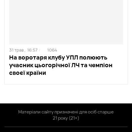
31 трав ,
16:57
1064
/
На воротаря клубу УПЛ полюють
учасник цьогорічної ЛЧ та чемпіон
своєї країни
Матеріали сайту призначені для осіб старше
21 року (21+)