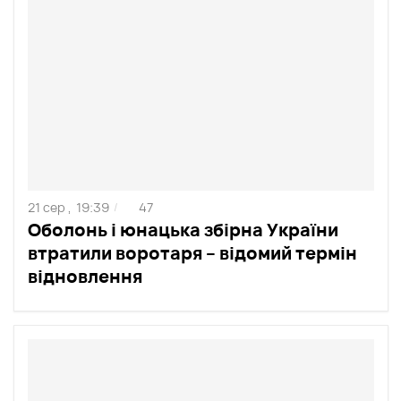
21 сер ,
19:39
47
/
Оболонь і юнацька збірна України
втратили воротаря – відомий термін
відновлення