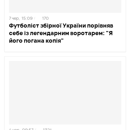
7 чер,
15:09
170
/
Футболіст збірної України порівняв
себе із легендарним воротарем: "Я
його погана копія"
4 чер,
09:57
1324
/