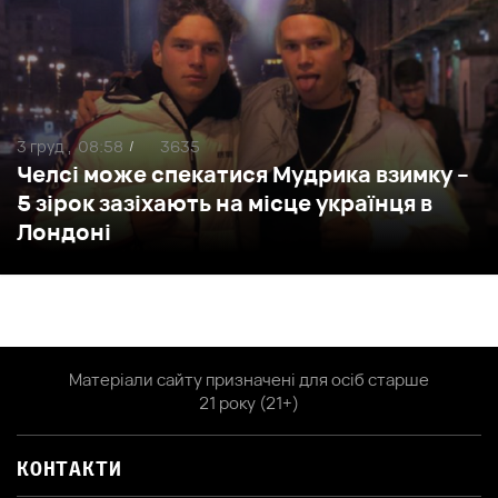
3 груд ,
08:58
3635
/
Челсі може спекатися Мудрика взимку –
5 зірок зазіхають на місце українця в
Лондоні
Матеріали сайту призначені для осіб старше
21 року (21+)
КОНТАКТИ