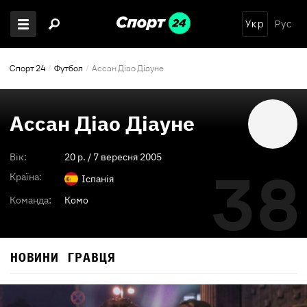
Укр
Рус
Спорт 24
Футбол
Ассан Діао Діауне
Ассан Діао Діауне
Вік:
20
p. /
7 вересня 2005
38
Країна:
Іспанія
Команда:
Комо
НОВИНИ ГРАВЦЯ