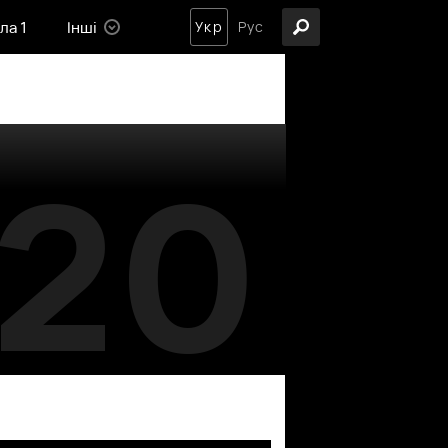
ла 1
Інші
Укр
Рус
20