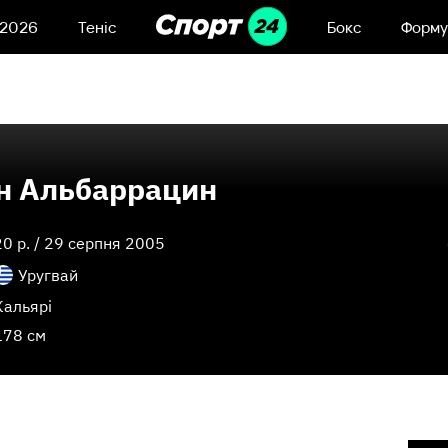
 2026
Теніс
Бокс
Форму
ін Альбаррацин
20
p. /
29 серпня 2005
Уругвай
Кальярі
178 см