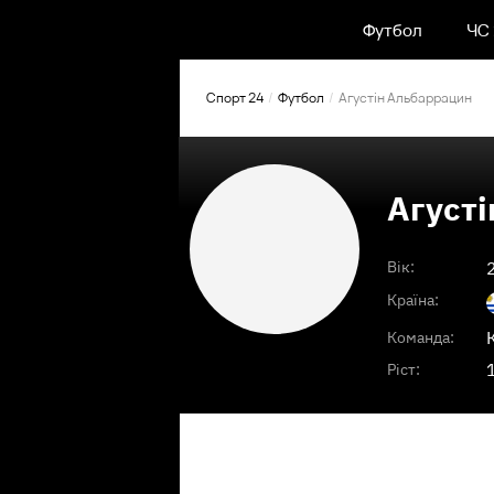
Футбол
ЧС
Спорт 24
Футбол
Агустін Альбаррацин
Агуст
Вік:
Країна:
Команда:
Ріст: