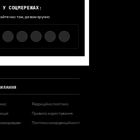
 У СОЦМЕРЕЖАХ:
айте нас там, де вам зручно
СИЛАННЯ
 нас
Редакційна політика
акція
Правила користування
ламодавцям
Політика конфіденційності