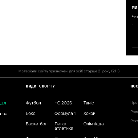
МИ
Чит
Матеріали сайту призначені для осіб старше 21 року (21+)
ВИДИ СПОРТУ
ПО
Футбол
ЧС 2026
Теніс
Про
ДІЛ
Ред
Бокс
Формула 1
Хокей
4.ua
Рек
Баскетбол
Легка
Олімпіада
атлетика