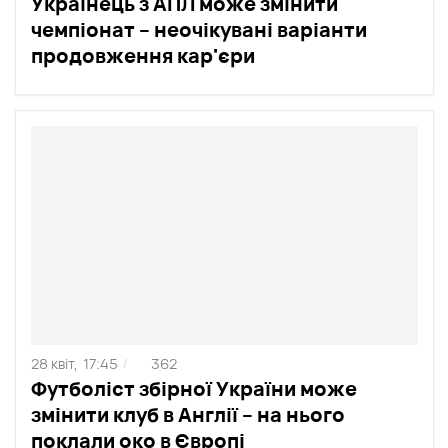
Українець з АПЛ може змінити
чемпіонат – неочікувані варіанти
продовження кар'єри
28 квіт,
17:45
362
/
Футболіст збірної України може
змінити клуб в Англії – на нього
поклали око в Європі