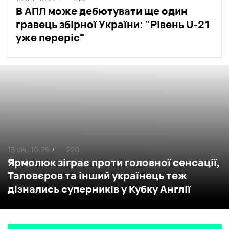
В АПЛ може дебютувати ще один
гравець збірної України: "Рівень U-21
уже переріс"
13 січ,
10:29
220
/
Ярмолюк зіграє проти головної сенсації,
Таловєров та інший українець теж
дізнались суперників у Кубку Англії