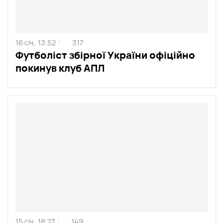
16 січ,
13:52
317
/
Футболіст збірної України офіційно
покинув клуб АПЛ
15 січ,
18:27
149
/