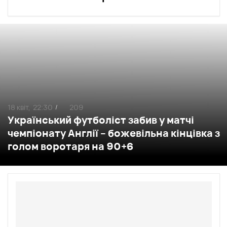
18 квіт,
22:30
209
/
Український футболіст забив у матчі
чемпіонату Англії – божевільна кінцівка з
голом воротаря на 90+6