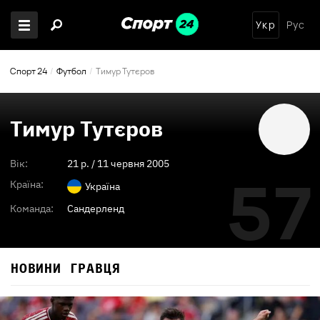
Укр
Рус
Спорт 24
Футбол
Тимур Тутєров
Тимур Тутєров
Вік:
21
p. /
11 червня 2005
57
Країна:
Україна
Команда:
Сандерленд
НОВИНИ ГРАВЦЯ