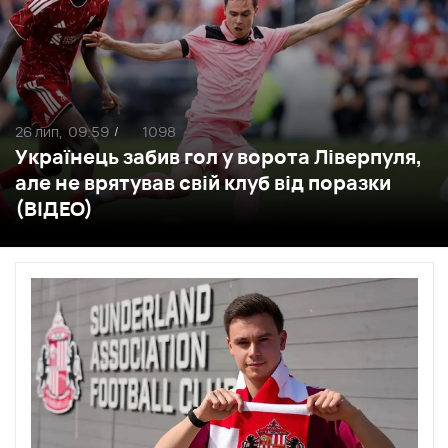
26 лип,
09:59
1098
/
Українець забив гол у ворота Ліверпуля,
але не врятував свій клуб від поразки
(ВІДЕО)