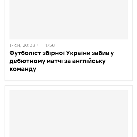
17 січ,
20:08
1756
/
Футболіст збірної України забив у
дебютному матчі за англійську
команду