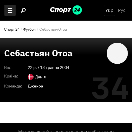
Укр
Рус
Спорт 24
Футбол
Себастьян Отоа
Себастьян Отоа
Вік:
22
p. /
13 травня 2004
34
Країна:
Данія
Команда:
Дженоа
Матеріали сайту призначені для осіб старше