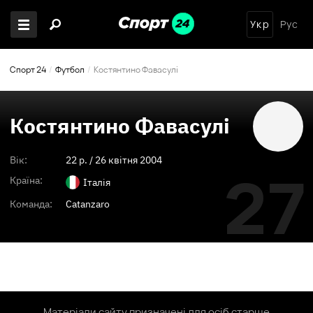
Укр
Рус
Спорт 24
Футбол
Костянтино Фавасулі
Костянтино Фавасулі
Вік:
22
p. /
26 квітня 2004
27
Країна:
Італія
Команда:
Catanzaro
Матеріали сайту призначені для осіб старше