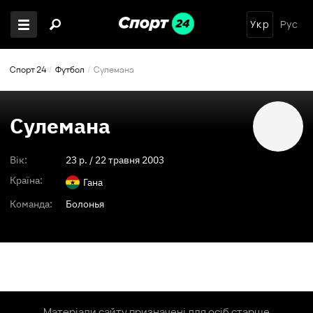
Укр
Рус
Спорт 24
Футбол
Сулемана
Сулемана
Вік:
23
p. /
22 травня 2003
Країна:
Гана
Команда:
Болонья
Матеріали сайту призначені для осіб старше