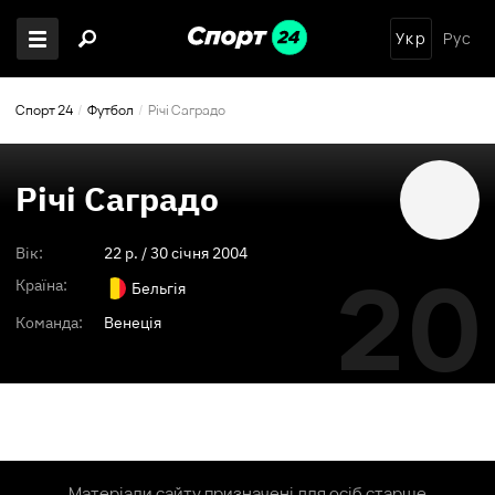
Укр
Рус
Спорт 24
Футбол
Річі Саградо
Річі Саградо
Вік:
22
p. /
30 січня 2004
20
Країна:
Бельгія
Команда:
Венеція
Матеріали сайту призначені для осіб старше