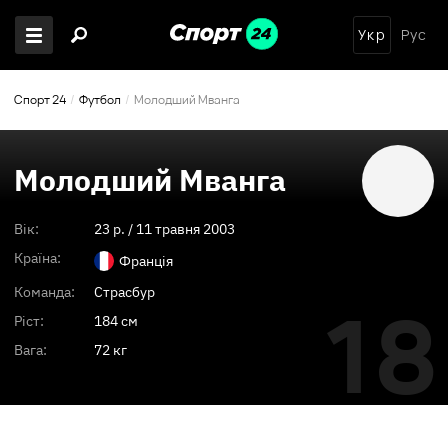
Укр
Рус
Спорт 24
Футбол
Молодший Мванга
Молодший Мванга
Вік:
23
p. /
11 травня 2003
Країна:
Франція
Команда:
Страсбур
18
Ріст:
184 см
Вага:
72 кг