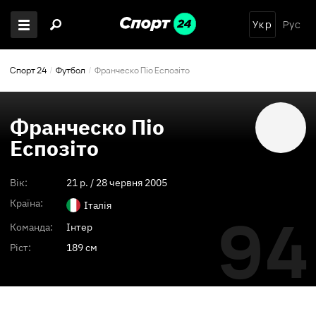
Укр
Рус
Спорт 24
Футбол
Франческо Піо Еспозіто
Франческо Піо
Еспозіто
Вік:
21
p. /
28 червня 2005
Країна:
Італія
94
Команда:
Інтер
Ріст:
189 см