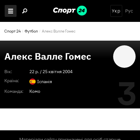
Укр
Рус
Спорт 24
Футбол
Алекс Валле Гомес
Алекс Валле Гомес
Вік:
22
p. /
25 квітня 2004
3
Країна:
Іспанія
Команда:
Комо
Матеріали сайту призначені для осіб старше