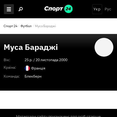
Укр
Рус
Спорт 24
Футбол
Муса Бараджі
Муса Бараджі
Вік:
25
p. /
20 листопада 2000
Країна:
Франція
Команда:
Блекберн
Матеріали сайту призначені для осіб старше