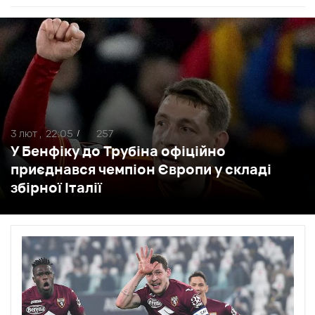
3 лют ,
22:05
257
/
У Бенфіку до Трубіна офіційно
приєднався чемпіон Європи у складі
збірної Італії