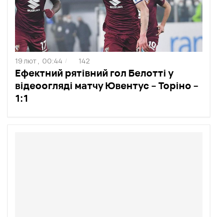
19 лют ,
00:44
142
/
Ефектний рятівний гол Белотті у
відеоогляді матчу Ювентус – Торіно –
1:1