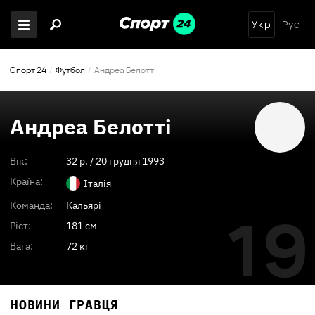
Укр
Рус
Спорт 24
Футбол
Андреа Белотті
Андреа Белотті
Вік:
32
p. /
20 грудня 1993
Країна:
Італія
Команда:
Кальярі
19
Ріст:
181 см
Вага:
72 кг
НОВИНИ ГРАВЦЯ