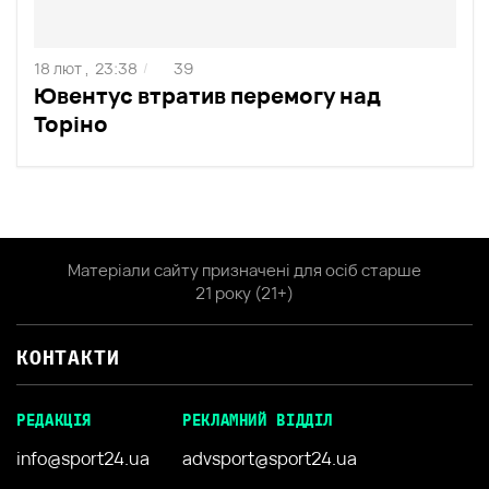
18 лют ,
23:38
39
/
Ювентус втратив перемогу над
Торіно
Матеріали сайту призначені для осіб старше
21 року (21+)
КОНТАКТИ
РЕДАКЦІЯ
РЕКЛАМНИЙ ВІДДІЛ
info@sport24.ua
advsport@sport24.ua