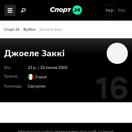
Укр
Рус
Спорт 24
Футбол
Джоеле Заккі
Джоеле Заккі
Вік:
23
p. /
10 липня 2003
16
Країна:
Італія
Команда:
Сассуоло
Матеріали сайту призначені для осіб старше