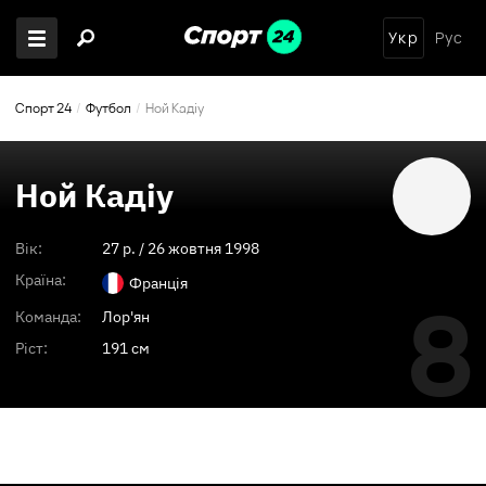
Укр
Рус
Спорт 24
Футбол
Ной Кадіу
Ной Кадіу
Вік:
27
p. /
26 жовтня 1998
Країна:
Франція
8
Команда:
Лор'ян
Ріст:
191 см