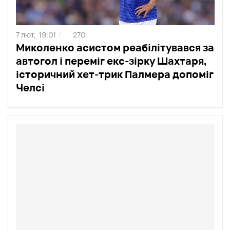
7 лют,
19:01
270
/
Миколенко асистом реабілітувався за
автогол і переміг екс-зірку Шахтаря,
історичний хет-трик Палмера допоміг
Челсі