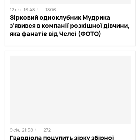
12 січ,
16:48
1306
/
Зірковий одноклубник Мудрика
з'явився в компанії розкішної дівчини,
яка фанатіє від Челсі (ФОТО)
9 січ,
21:58
272
/
Гвардіола поцупить зірку збірної