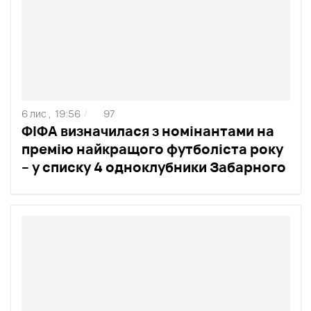
6 лис ,
19:56
97
/
ФІФА визначилася з номінантами на
премію найкращого футболіста року
– у списку 4 одноклубники Забарного