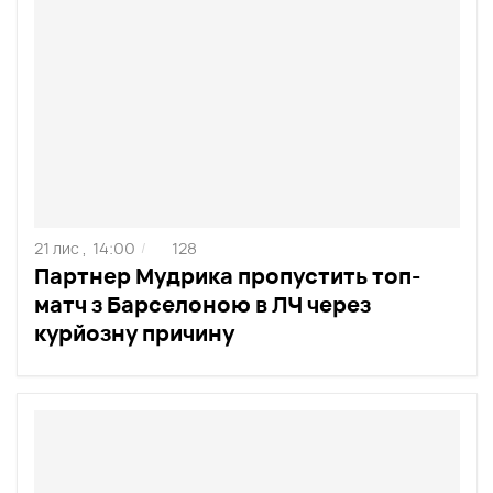
21 лис ,
14:00
128
/
Партнер Мудрика пропустить топ-
матч з Барселоною в ЛЧ через
курйозну причину