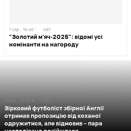
7 сер ,
16:46
467
/
"Золотий м'яч-2025": відомі усі
номінанти на нагороду
21 лип ,
15:06
1792
/
Зірковий футболіст збірної Англії
отримав пропозицію від коханої
одружитися, але відмовив – пара
несподівано розійшлася