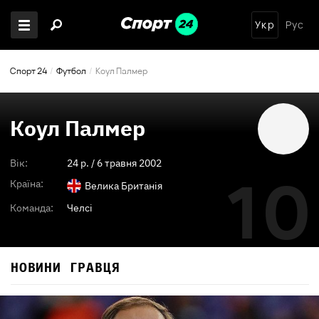
Укр
Рус
Спорт 24
Футбол
Коул Палмер
Коул Палмер
Вік:
24
p. /
6 травня 2002
10
Країна:
Велика Британія
Команда:
Челсі
НОВИНИ ГРАВЦЯ