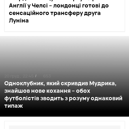
Англії у Челсі – лондонці готові до
сенсаційного трансферу друга
Луніна
20 груд ,
22:45
653
/
Одноклубник, який скривдив Мудрика,
знайшов нове кохання – обох
футболістів зводить з розуму однаковий
типаж