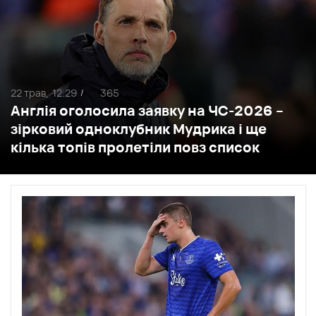
22 трав,
12:29
365
/
Англія оголосила заявку на ЧС-2026 –
зірковий одноклубник Мудрика і ще
кілька топів пролетіли повз список