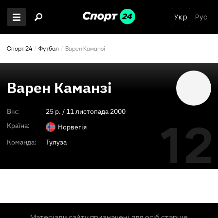
Укр
Рус
Спорт 24
Футбол
Варен Каманзі
Варен Каманзі
Вік:
25
p. /
11 листопада 2000
12
Країна:
Норвегія
Команда:
Тулуза
Матеріали сайту призначені для осіб старше