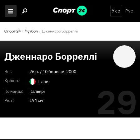
Укр
Рус
Спорт 24
Футбол
Дженнаро Борреллі
Дженнаро Борреллі
Вік:
26
p. /
10 березня 2000
Країна:
Італія
29
Команда:
Кальярі
Ріст:
194 см