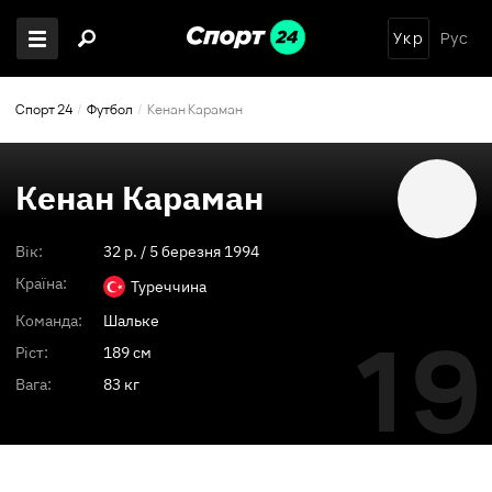
Укр
Рус
Спорт 24
Футбол
Кенан Караман
Кенан Караман
Вік:
32
p. /
5 березня 1994
Країна:
Туреччина
Команда:
Шальке
19
Ріст:
189 см
Вага:
83 кг