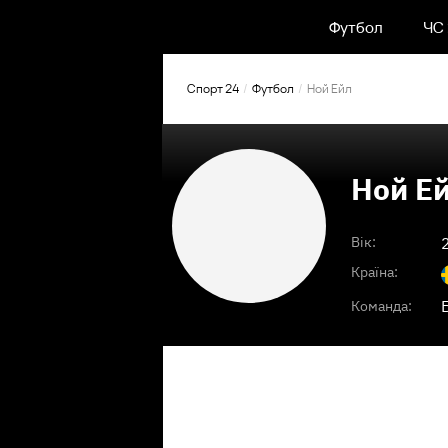
Футбол
ЧС
Спорт 24
Футбол
Ной Ейл
Ной Е
Вік:
Країна:
Команда: