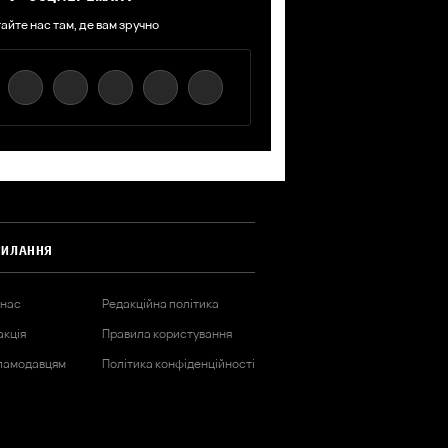
айте нас там, де вам зручно
СИЛАННЯ
 нас
Редакційна політика
акція
Правила користування
ламодавцям
Політика конфіденційності