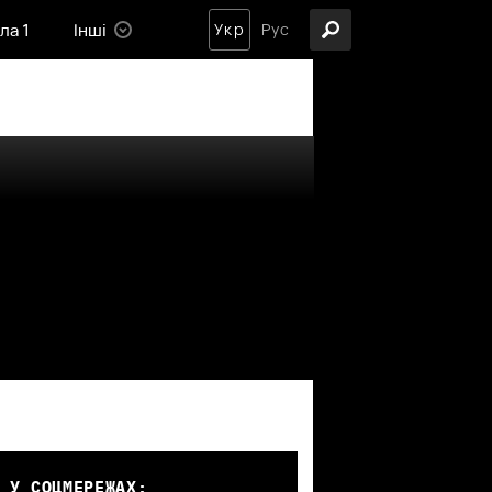
ла 1
Інші
Укр
Рус
 У СОЦМЕРЕЖАХ: