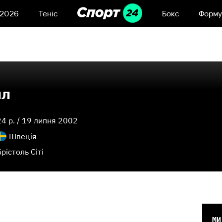
 2026
Теніс
Бокс
Форму
йл
24
p. /
19 липня 2002
Швеція
Брістоль Сіті
МИ