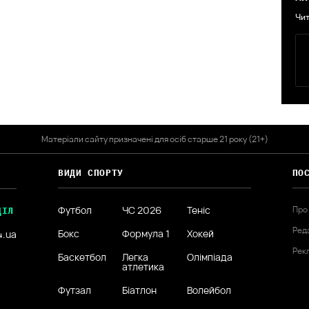
Чит
Матеріали сайту призначені для осіб старше 21 року (21+)
ВИДИ СПОРТУ
ПО
Футбол
ЧС 2026
Теніс
Про
ДІЛ
Ред
Бокс
Формула 1
Хокей
4.ua
Рек
Баскетбол
Легка
Олімпіада
атлетика
Футзал
Біатлон
Волейбол