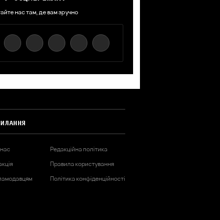
айте нас там, де вам зручно
СИЛАННЯ
 нас
Редакційна політика
акція
Правила користування
ламодавцям
Політика конфіденційності