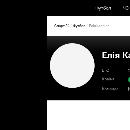
Футбол
ЧС
Спорт 24
Футбол
Елія Капріле
Елія К
Вік:
Країна:
Команда: