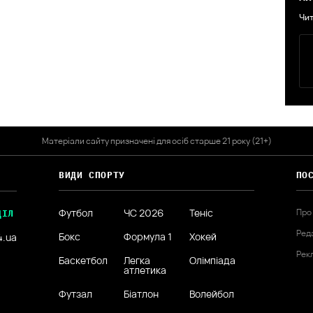
Чит
Матеріали сайту призначені для осіб старше 21 року (21+)
ВИДИ СПОРТУ
ПО
Футбол
ЧС 2026
Теніс
Про
ДІЛ
Ред
Бокс
Формула 1
Хокей
4.ua
Рек
Баскетбол
Легка
Олімпіада
атлетика
Футзал
Біатлон
Волейбол