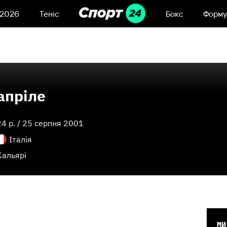
 2026
Теніс
Бокс
Форму
апріле
24
p. /
25 серпня 2001
Італія
Кальярі
МИ