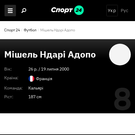
Укр
Рус
Спорт 24
Футбол
Мішель Ндарі Адопо
Мішель Ндарі Адопо
Вік:
26
p. /
19 липня 2000
Країна:
Франція
8
Команда:
Кальярі
Ріст:
187 см