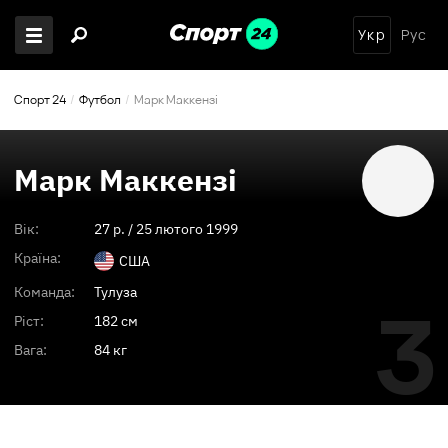
Укр
Рус
Спорт 24
Футбол
Марк Маккензі
Марк Маккензі
Вік:
27
p. /
25 лютого 1999
Країна:
США
Команда:
Тулуза
3
Ріст:
182 см
Вага:
84 кг