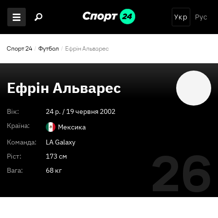
Укр
Рус
Спорт 24
Футбол
Ефрін Альварес
Ефрін Альварес
Вік:
24
p. /
19 червня 2002
Країна:
Мексика
Команда:
LA Galaxy
26
Ріст:
173 см
Вага:
68 кг