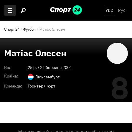
Укр
Рус
Спорт 24
Футбол
Матіас Олесен
Матіас Олесен
Вік:
25
p. /
21 березня 2001
8
Країна:
Люксембург
Команда:
Гройтер Фюрт
Матеріали сайту призначені для осіб старше