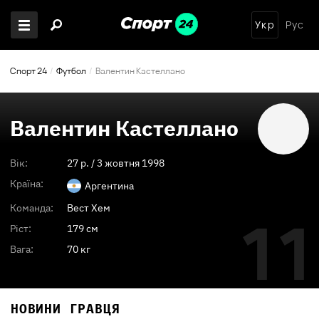
Укр
Рус
Спорт 24
Футбол
Валентин Кастеллано
Валентин Кастеллано
Вік:
27
p. /
3 жовтня 1998
Країна:
Аргентина
Команда:
Вест Хем
11
Ріст:
179 см
Вага:
70 кг
НОВИНИ ГРАВЦЯ