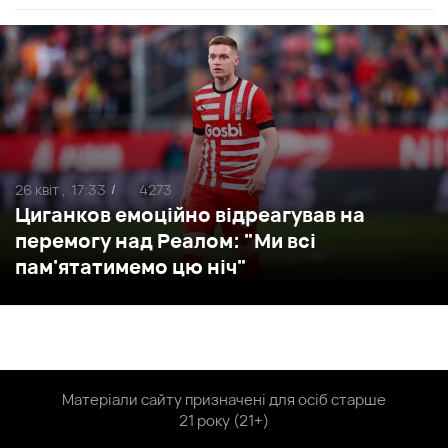
26 квіт ,
17:33
4273
/
Циганков емоційно відреагував на
перемогу над Реалом: "Ми всі
пам'ятатимемо цю ніч"
Матеріали сайту призначені для осіб старше
21 року (21+)