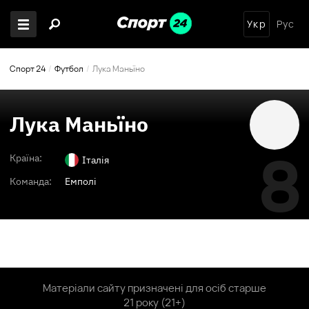
Укр
Рус
Спорт 24
Футбол
Лука Маньїно
Лука Маньїно
8
Країна:
Італія
Команда:
Емполі
Матеріали сайту призначені для осіб старше
21 року (21+)